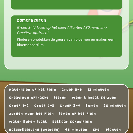
Zomergeuren
Groep 3-4 / leven op het plein / Planten / 30 minuten /
Creatieve opdracht
Kinderen ontdekken de geuren van bloemen en maken een
bloemenparfum.
Materialen op het plein
Groep 5-6
15 minuten
Creatieve opdracht
Dieren
weer klimaat seizoen
Groep 1-2
Groep 7-8
Groep 3-4
Bomen
30 minuten
zorgen voor het plein
leven op het plein
water bodem lucht
Eetbaar schoolplein
Natuurbeleving (overige)
45 minuten
Spel
Planten