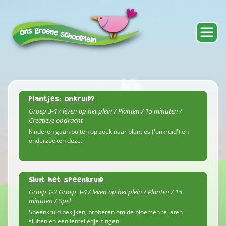
Plantjes: onkruid?
Groep 3-4 / leven op het plein / Planten / 15 minuten /
Creatieve opdracht
Kinderen gaan buiten op zoek naar plantjes ('onkruid') en
onderzoeken deze.
Sluit het speenkruid
Groep 1-2 Groep 3-4 / leven op het plein / Planten / 15
minuten / Spel
Speenkruid bekijken, proberen om de bloemen te laten
sluiten en een lenteliedje zingen.