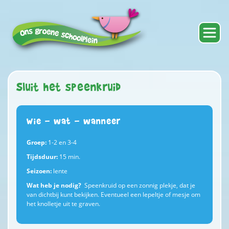
Sluit het speenkruid
Wie - wat - wanneer
Groep:
1-2 en 3-4
Tijdsduur:
15 min.
Seizoen:
lente
Wat heb je nodig?
Speenkruid op een zonnig plekje, dat je
van dichtbij kunt bekijken. Eventueel een lepeltje of mesje om
het knolletje uit te graven.