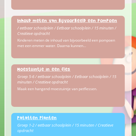
Inhoud meten van bijvoorbeeld een pompoen
/ eetbaar schoolplein / Eetbaar schoolplein / 15 minuten /
Creatieve opdracht
Kinderen meten de inhoud van bijvoorbeeld een pompoen
met een emmer water. Daarna kunnen…
Moestuintje in een fles
Groep 5-6 / eetbaar schoolplein / Eetbaar schoolplein / 15
minuten / Creatieve opdracht
Maak een hangend moestuintje van petflessen.
Patatten planten
Groep 1-2 / eetbaar schoolplein / 15 minuten / Creatieve
opdracht