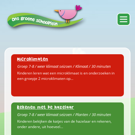
Microklimaten
Groep 7-8 / weer klimaat seizoen / Klimaat / 30 minuten
Kinderen leren wat een microklimaat is en onderzoeken in
een groepje 2 microklimaten op…
Rekenen met de hazelaar
Groep 7-8 / weer klimaat seizoen / Planten / 30 minuten
Kinderen bekijken de katjes van de hazelaar en rekenen,
onder andere, uit hoeveel…