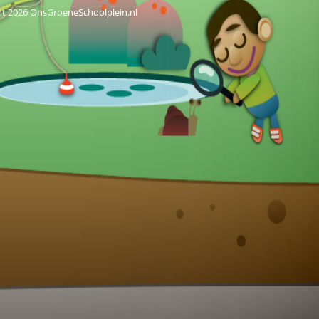
ht 2026 OnsGroeneSchoolplein.nl