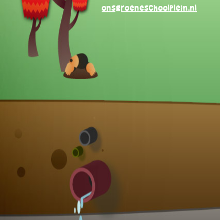
onsgroeneschoolplein.nl