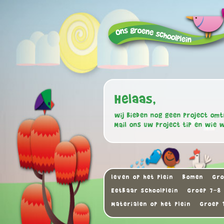
Helaas,
wij bieden nog geen project omt
Mail ons uw project tip en wie 
leven op het plein
Bomen
Gro
Eetbaar schoolplein
Groep 7-8
Materialen op het plein
Groep 