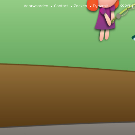
copyrig
Voorwaarden
Contact
Zoeken
Dynamit