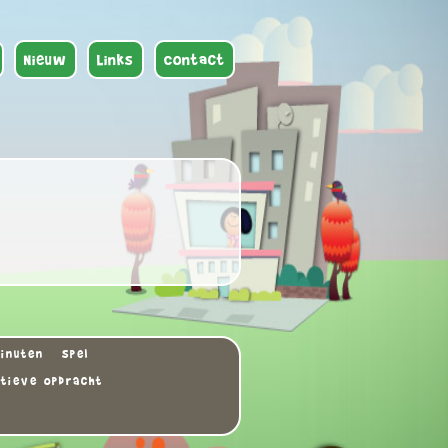
Nieuw
Links
Contact
minuten
Spel
tieve opdracht