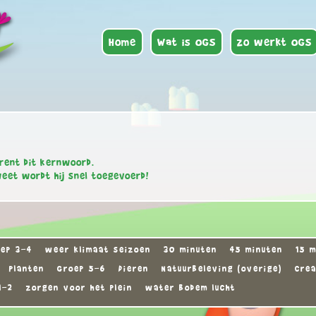
Home
Wat is OGS
Zo werkt OGS
rent dit kernwoord.
weet wordt hij snel toegevoerd!
ep 3-4
weer klimaat seizoen
30 minuten
45 minuten
15 
Planten
Groep 5-6
Dieren
Natuurbeleving (overige)
Crea
1-2
zorgen voor het plein
water bodem lucht