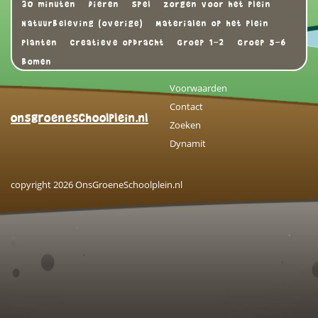
30 minuten
Dieren
Spel
zorgen voor het plein
Natuurbeleving (overige)
Materialen op het plein
Planten
Creatieve opdracht
Groep 1-2
Groep 5-6
Bomen
Voorwaarden
Contact
onsgroeneschoolplein.nl
Zoeken
Dynamit
copyright 2026 OnsGroeneSchoolplein.nl