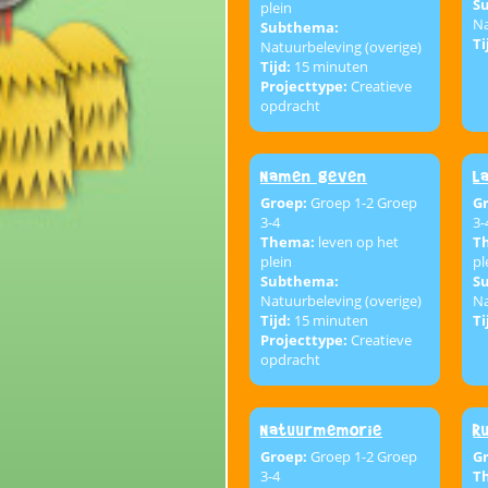
S
plein
Na
Subthema:
Ti
Natuurbeleving (overige)
Tijd:
15 minuten
Projecttype:
Creatieve
opdracht
Namen geven
L
Groep:
Groep 1-2 Groep
G
3-4
3-
Thema:
leven op het
T
plein
pl
Subthema:
S
Natuurbeleving (overige)
Na
Tijd:
15 minuten
Ti
Projecttype:
Creatieve
opdracht
Natuurmemorie
R
Groep:
Groep 1-2 Groep
G
3-4
T