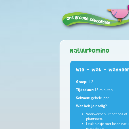
Natuurdomino
Wie – wat – wannee
Groep:
1-2
Tijdsduur:
15 minuten
Seizoen:
gehele jaar
Wat heb je nodig?
Voorwerpen uit het bos of
plantsoen.
Leuk plekje met losse natuu
materialen.