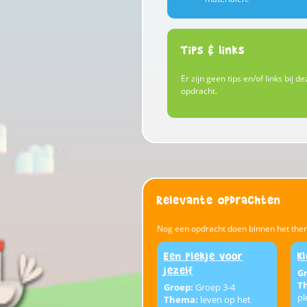
Tips & links
Er zijn geen tips en/of links bij de
opdracht.
Relevante opdrachten
Nog een opdracht doen binnen het the
Een plekje voor
K
jezelf
G
T
Groep:
Groep 3-4
pl
Thema:
leven op het