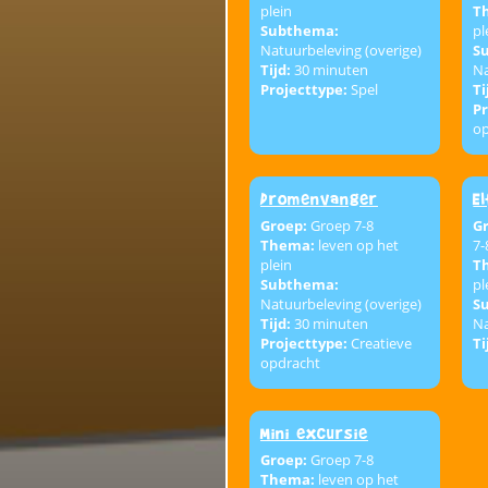
plein
T
Subthema:
pl
Natuurbeleving (overige)
S
Tijd:
30 minuten
Na
Projecttype:
Spel
Ti
Pr
o
Dromenvanger
E
Groep:
Groep 7-8
G
Thema:
leven op het
7-
plein
T
Subthema:
pl
Natuurbeleving (overige)
S
Tijd:
30 minuten
Na
Projecttype:
Creatieve
Ti
opdracht
Mini excursie
Groep:
Groep 7-8
Thema:
leven op het