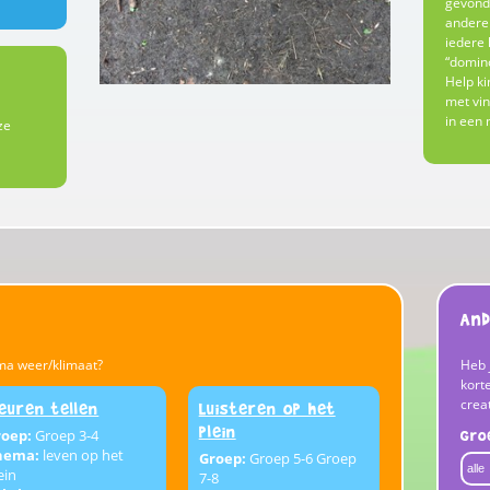
gevonde
andere 
iedere 
“domino
Help ki
met vin
in een 
ze
And
ma weer/klimaat?
Heb 
korte
crea
leuren tellen
Luisteren op het
plein
roep:
Groep 3-4
Gro
hema:
leven op het
Groep:
Groep 5-6 Groep
ein
7-8