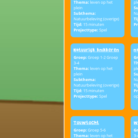
Thema:
leven op het
pl
plein
S
Subthema:
Na
Natuurbeleving (overige)
Ti
Tijd:
15 minuten
Pr
Projecttype:
Spel
Natuurlijk knikkeren
n
Groep:
Groep 1-2 Groep
G
3-4
T
Thema:
leven op het
pl
plein
S
Subthema:
Na
Natuurbeleving (overige)
Ti
Tijd:
15 minuten
Pr
Projecttype:
Spel
o
Touwtocht
w
Groep:
Groep 5-6
G
Thema:
leven op het
3-