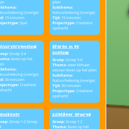
ein
plein
ubthema:
Subthema:
tuurbeleving (overige)
Natuurbeleving (overige)
jd:
15 minuten
Tijd:
15 minuten
ojecttype:
Spel
Projecttype:
Creatieve
opdracht
atuurverzameling
Sporen in de
sneeuw
roep:
Groep 3-4
hema:
leven op het
Groep:
Groep 5-6
ein
Thema:
weer klimaat
ubthema:
seizoen leven op het plein
tuurbeleving (overige)
Subthema:
jd:
30 minuten
Natuurbeleving (overige)
ojecttype:
Creatieve
Tijd:
30 minuten
pdracht
Projecttype:
Creatieve
opdracht
enskever
Zichtbaar Spinrag
roep:
Groep 1-2 Groep
Groep:
Groep 1-2
4
Thema:
leven op het