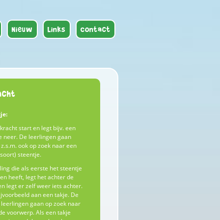
Nieuw
Links
Contact
acht
je:
kracht start en legt bijv. een
e neer. De leerlingen gaan
z.s.m. ook op zoek naar een
 soort) steentje.
ling die als eerste het steentje
n heeft, legt het achter de
n legt er zelf weer iets achter.
jvoorbeeld aan een takje. De
leerlingen gaan op zoek naar
de voorwerp. Als een takje