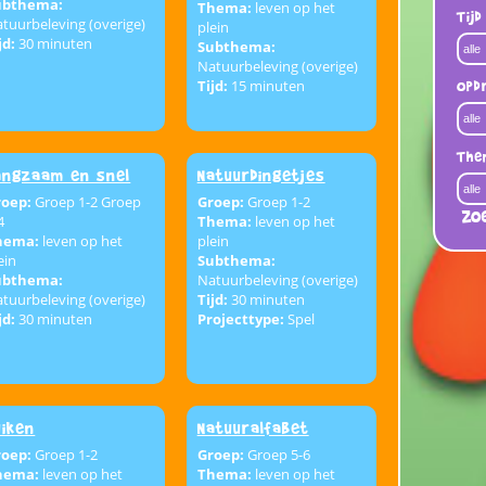
ubthema:
Thema:
leven op het
Tijd
tuurbeleving (overige)
plein
jd:
30 minuten
Subthema:
Natuurbeleving (overige)
Tijd:
15 minuten
Opd
The
angzaam en snel
Natuurdingetjes
roep:
Groep 1-2 Groep
Groep:
Groep 1-2
Zo
4
Thema:
leven op het
hema:
leven op het
plein
ein
Subthema:
ubthema:
Natuurbeleving (overige)
tuurbeleving (overige)
Tijd:
30 minuten
jd:
30 minuten
Projecttype:
Spel
uiken
Natuuralfabet
roep:
Groep 1-2
Groep:
Groep 5-6
hema:
leven op het
Thema:
leven op het