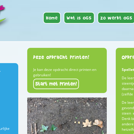
Home
Wat is OGS
Zo werkt OGS
Deze opdracht printen!
Opdr
Je kan deze opdracht direct printen en
Spellet
r
gebruiken!
De leer
Start met printen!
steentj
daarna 
(zelfde
De leer
gevonde
steen e
Denk bi
andere 
rlijke
hetzelf