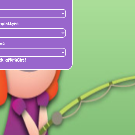
rachttype
ma
ek opdracht!