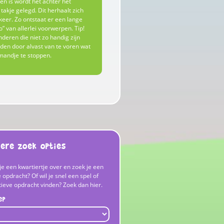
n is wordt het achter het
takje gelegd. Dit herhaalt zich
keer. Zo ontstaat er een lange
” van allerlei voorwerpen. Tip!
nderen die niet zo handig zijn
den door alvast van te voren wat
mandje te stoppen.
ere zoek opties
je een kwartiertje over en zoek je een
 opdracht? Of wil je snel een spel of
tieve opdracht vinden? Zoek dan hier.
ep