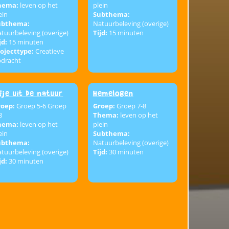
hema:
leven op het
plein
ein
Subthema:
ubthema:
Natuurbeleving (overige)
tuurbeleving (overige)
Tijd:
15 minuten
jd:
15 minuten
ojecttype:
Creatieve
pdracht
lfje uit de natuur
Hemelogen
roep:
Groep 5-6 Groep
Groep:
Groep 7-8
8
Thema:
leven op het
hema:
leven op het
plein
ein
Subthema:
ubthema:
Natuurbeleving (overige)
tuurbeleving (overige)
Tijd:
30 minuten
jd:
30 minuten