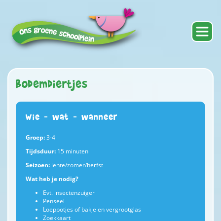
Bodemdiertjes
Wie – wat – wanneer
Groep:
3-4
Tijdsduur:
15 minuten
Seizoen:
lente/zomer/herfst
Wat heb je nodig?
Evt. insectenzuiger
Penseel
Loeppotjes of bakje en vergrootglas
Zoekkaart