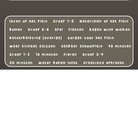
leven op het plein
Groep 7-8
Materialen op het plein
Bomen
Groep 5-6
Spel
Planten
Regen wind wolken
Natuurbeleving (overige)
zorgen voor het plein
weer klimaat seizoen
eetbaar schoolplein
45 minuten
Groep 1-2
15 minuten
Dieren
Groep 3-4
30 minuten
water bodem lucht
Creatieve opdracht
Voorwaarden
Contact
onsgroeneschoolplein.nl
Zoeken
Dynamit
copyright 2026 OnsGroeneSchoolplein.nl