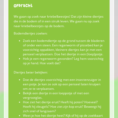
Opdracht
We gaan op zoek naar kriebelbeestjes! Dat zijn kleine diertjes
die in de bodem of in een struik leven. We gaan nu op zoek
naar kriebelbeestjes op de bodem.
Bodemdiertjes zoeken:
Zoek een bodemdiertje op de grond tussen de bladeren
of onder een steen. Een regenworm of pissebed kan je
voorzichtig oppakken, kleinere diertjes kan je met een
penseel verplaatsen. Doe het diertje in een (loep)potje.
Heb je een regenworm gevonden? Leg hem voorzichtig
op je hand. Hoe voelt dat?
Diertjes beter bekijken:
Doe de diertjes voorzichtig met een insectenzuiger in
een potje. Je kan ze ook op een penseel laten kruipen
om ze te verplaatsen.
Bekijk een diertje in een loeppotje of met een
vergrootglas.
Hoe ziet het diertje eruit? Heeft hij poten? Hoeveel?
Heeft hij vleugels? Hoe ziet zijn kop eruit? Beweegt hij
zich snel of langzaam?
Weet je hoe het diertje heet? Kijk of hij op de zoekkaart