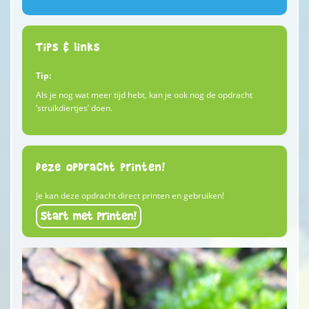
Tips & links
Tip:
Als je nog wat meer tijd hebt, kan je ook nog de opdracht
‘struikdiertjes’ doen.
Deze opdracht printen!
Je kan deze opdracht direct printen en gebruiken!
Start met printen!