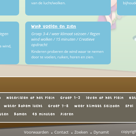
van de lucht/wolken.
bijhoud
Wind voelen en zien
Regen
Groep 3-4 / weer klimaat seizoen / Regen
wind wolken / 15 minuten / Creatieve
opdracht
a wind,
Kinderen proberen de wind waar te nemen
door te voelen, ruiken, horen en zien.
n
Materialen op het plein
Groep 1-2
leven op het plein
Nat
water bodem lucht
Groep 7-8
weer klimaat seizoen
Spel
uten
Bomen
45 minuten
Dieren
copyrig
Voorwaarden
Contact
Zoeken
Dynamit