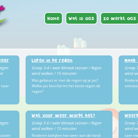
Home
Wat is OGS
Zo werkt OGS
weer
Lopen in de regen
Maak 
Regen
Groep 3-4 / weer klimaat seizoen / Regen
Groep 7
ve
wind wolken / 15 minuten
wind wo
Wat gebeurt er met de regen op je jas?
Kindere
 naar
Welke jas beschermt het beste tegen de
ontstaa
regen?
Wat voor weer wordt het?
Weer
Regen
Groep 5-6 / weer klimaat seizoen / Regen
Groep 7
wind wolken / 15 minuten
wind wo
tussen
Kinderen bekijken het weer aan de hand
Leer me