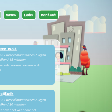
Nieuw
Links
Contact
een wolk
-8 / weer klimaat seizoen / Regen
lken / 15 minuten
n onderzoeken hoe een wolk
t
dagboek
-8 / weer klimaat seizoen / Regen
lken / 30 minuten
er over het weer door het