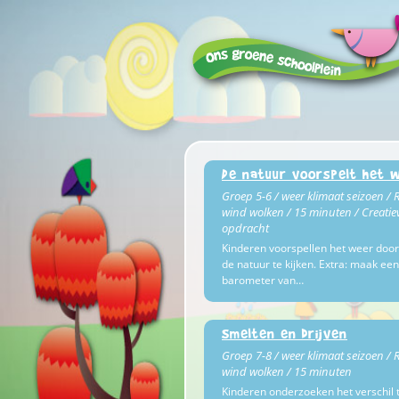
De natuur voorspelt het 
Groep 5-6 / weer klimaat seizoen / 
wind wolken / 15 minuten / Creatie
opdracht
Kinderen voorspellen het weer door
de natuur te kijken. Extra: maak een
barometer van…
Smelten en drijven
Groep 7-8 / weer klimaat seizoen / 
wind wolken / 15 minuten
Kinderen onderzoeken het verschil 