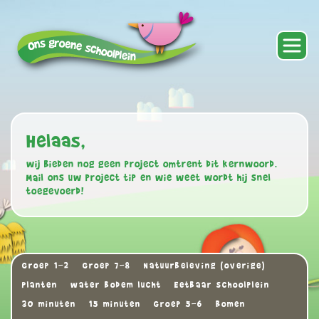
Helaas,
wij bieden nog geen project omtrent dit kernwoord.
Mail ons uw project tip en wie weet wordt hij snel
toegevoerd!
Groep 1-2
Groep 7-8
Natuurbeleving (overige)
Planten
water bodem lucht
Eetbaar schoolplein
30 minuten
15 minuten
Groep 5-6
Bomen