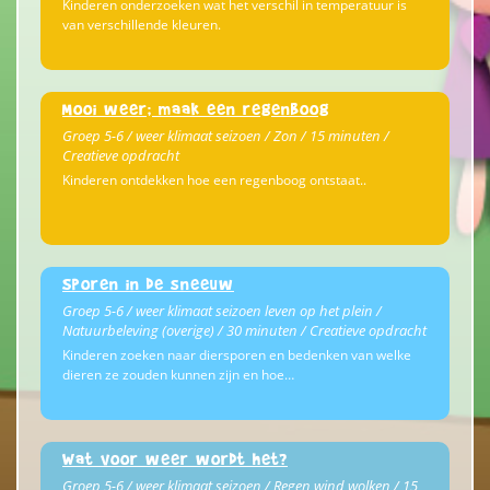
Kinderen onderzoeken wat het verschil in temperatuur is
van verschillende kleuren.
Mooi weer; maak een regenboog
Groep 5-6 / weer klimaat seizoen / Zon / 15 minuten /
Creatieve opdracht
Kinderen ontdekken hoe een regenboog ontstaat..
Sporen in de sneeuw
Groep 5-6 / weer klimaat seizoen leven op het plein /
Natuurbeleving (overige) / 30 minuten / Creatieve opdracht
Kinderen zoeken naar diersporen en bedenken van welke
dieren ze zouden kunnen zijn en hoe…
Wat voor weer wordt het?
Groep 5-6 / weer klimaat seizoen / Regen wind wolken / 15