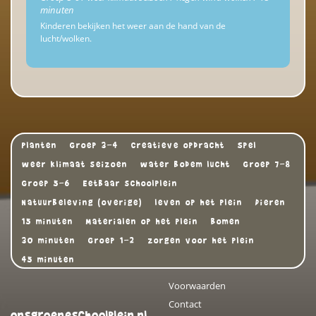
minuten
Kinderen bekijken het weer aan de hand van de
lucht/wolken.
Planten
Groep 3-4
Creatieve opdracht
Spel
weer klimaat seizoen
water bodem lucht
Groep 7-8
Groep 5-6
Eetbaar schoolplein
Natuurbeleving (overige)
leven op het plein
Dieren
15 minuten
Materialen op het plein
Bomen
30 minuten
Groep 1-2
zorgen voor het plein
45 minuten
Voorwaarden
Contact
onsgroeneschoolplein.nl