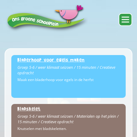
Bladerhoop voor egels maken
Groep 5-6 / weer klimaat seizoen / 15 minuten / Creatieve
opdracht
Maak een bladerhoop voor egels in de herfst
Bladskelet
Groep 5-6 / weer klimaat seizoen / Materialen op het plein /
15 minuten / Creatieve opdracht
Knutselen met bladskeletten.