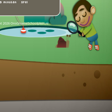
5 minuten
Spel
ht 2026 OnsGroeneSchoolplein.nl