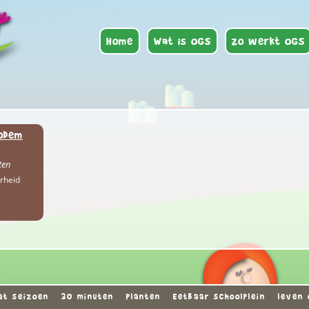
Home
Wat is OGS
Zo werkt OGS
bodem
ten
rheid
at seizoen
30 minuten
Planten
Eetbaar schoolplein
leven 