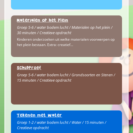
Materialen op het plein
Groep 5-6 / water bodem lucht / Materialen op het plein /
30 minuten / Creatieve opdracht
Kinderen onderzoeken uit welke materialen voorwerpen op
het plein bestaan. Extra: creatief…
Schudproef
Groep 5-6 / water bodem lucht / Grondsoorten en Stenen /
15 minuten / Creatieve opdracht
Tekenen met water
Groep 1-2 / water bodem lucht / Water / 15 minuten /
Creatieve opdracht