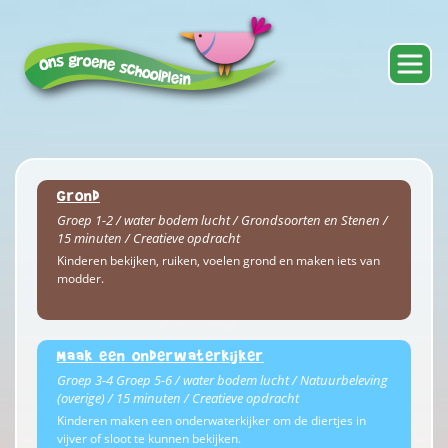
Grond
Groep 1-2 / water bodem lucht / Grondsoorten en Stenen /
15 minuten / Creatieve opdracht
Kinderen bekijken, ruiken, voelen grond en maken iets van
modder.
Maak een onderwaterkijker
Groep 3-4 Groep 5-6 / water bodem lucht / Natuurbeleving
(overige) / 15 minuten / Creatieve opdracht
Kinderen maken een onderwaterkijker om de diertjes in
vijver of sloot te kunnen bekijken.