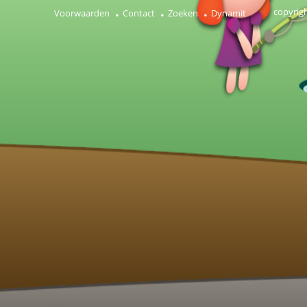
copyrig
Voorwaarden
Contact
Zoeken
Dynamit