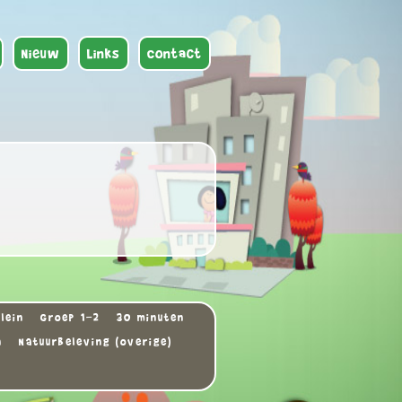
Nieuw
Links
Contact
lein
Groep 1-2
30 minuten
n
Natuurbeleving (overige)