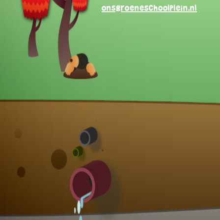
onsgroeneschoolplein.nl