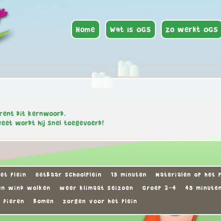
Home
Wat is OGS
Zo werkt OGS
rent dit kernwoord.
weet wordt hij snel toegevoerd!
et plein
eetbaar schoolplein
15 minuten
Materialen op het p
en wind wolken
weer klimaat seizoen
Groep 3-4
45 minute
Dieren
Bomen
zorgen voor het plein