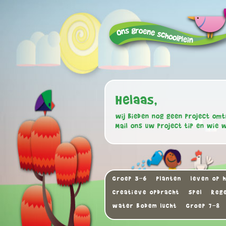
Helaas,
wij bieden nog geen project omt
Mail ons uw project tip en wie 
Groep 5-6
Planten
leven op h
Creatieve opdracht
Spel
Reg
water bodem lucht
Groep 7-8