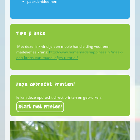
paardenbloemen
Tips & links
Met deze link vind je een mooie handleiding voor een
madeliefjes krans:
http://www.homemadehappiness.nl/maak-
een-krans-van-madeliefjes-tutorial/
Deze opdracht printen!
Je kan deze opdracht direct printen en gebruiken!
Start met printen!