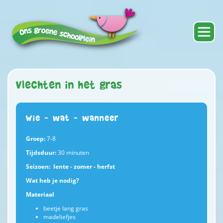
Vlechten in het gras
Wie – wat – wanneer
Groep:
7-8
Tijdsduur:
30 minuten
Seizoen: lente - zomer - herfst
Wat heb je nodig?
Materiaal
beetje lang gras
madeliefjes